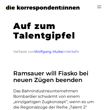
Zum
Inhalt
springen
Auf zum
Talentgipfel
Verfasst von
Wolfgang Mulke
in
Verkehr
Ramsauer will Fiasko bei
neuen Zügen beenden
Das Bahnindustrieunternehmen
Bombardier schwärmt von einem
„einzigartigen Zugkonzept“, wenn es um
die Regionalzüge der Reihe „Talent 2“