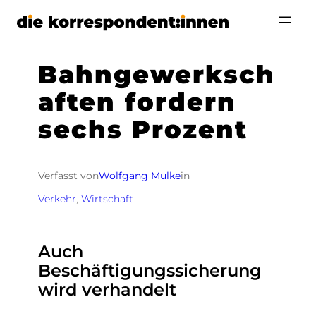
Zum
Inhalt
springen
Bahngewerksch
aften fordern
sechs Prozent
Verfasst von
Wolfgang Mulke
in
Verkehr
, 
Wirtschaft
Auch
Beschäftigungssicherung
wird verhandelt