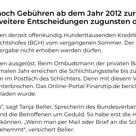
noch Gebühren ab dem Jahr 2012 zu
weitere Entscheidungen zugunsten d
en derzeit offenkundig Hunderttausenden Kredi
gerichtshofes (BGH) vom vergangenen Sommer. Der
ergabe nicht erhoben werden dürfen.
gen ausgelöst. Beim Ombudsmann der privaten Ba
len Jahr erreichen die Schlichtungsstelle bis z
n im Postfach des Schlichters. Denn mit diesem 
erbrochen. Das Online-Portal Finanztip.de berich
eladen wurde.
 sagt Tanja Beller, Sprecherin des Bundesverban
nd die Betroffenen um Geduld. So habe erst die Hä
nnen. „Wenn man per Mail oder Brief an die Schli
hemmt“, versichert Beller.