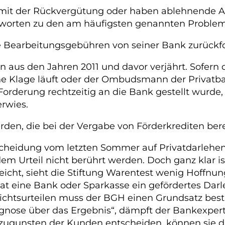
n mit der Rückvergütung oder haben ablehnende A
ntworten zu den am häufigsten genannten Proble
 Bearbeitungsgebühren von seiner Bank zurückf
 aus den Jahren 2011 und davor verjährt. Sofern 
e Klage läuft oder der Ombudsmann der Privatba
orderung rechtzeitig an die Bank gestellt wurde, d
erwies.
den, die bei der Vergabe von Förderkrediten be
tscheidung vom letzten Sommer auf Privatdarlehe
 dem Urteil nicht berührt werden. Doch ganz klar i
icht, sieht die Stiftung Warentest wenig Hoffnun
Hat eine Bank oder Sparkasse ein gefördertes Dar
ichtsurteilen muss der BGH einen Grundsatz bes
rognose über das Ergebnis“, dämpft der Bankexper
r zugunsten der Kunden entscheiden, können sie