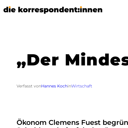
Zum
Inhalt
springen
„Der Mindes
Verfasst von
Hannes Koch
in
Wirtschaft
Ökonom Clemens Fuest begründ