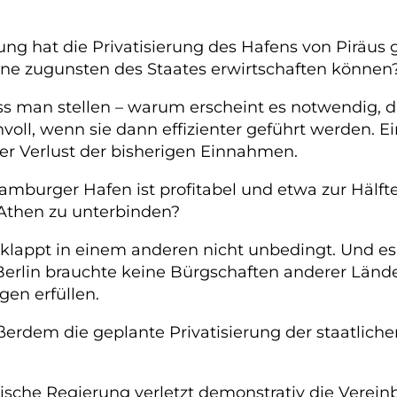
ng hat die Privatisierung des Hafens von Piräus
nne zugunsten des Staates erwirtschaften können
 man stellen – warum erscheint es notwendig, da
nnvoll, wenn sie dann effizienter geführt werden. E
der Verlust der bisherigen Einnahmen.
amburger Hafen ist profitabel und etwa zur Hälft
n Athen zu unterbinden?
, klappt in einem anderen nicht unbedingt. Und e
erlin brauchte keine Bürgschaften anderer Länd
en erfüllen.
ßerdem die geplante Privatisierung der staatlichen
ische Regierung verletzt demonstrativ die Verein