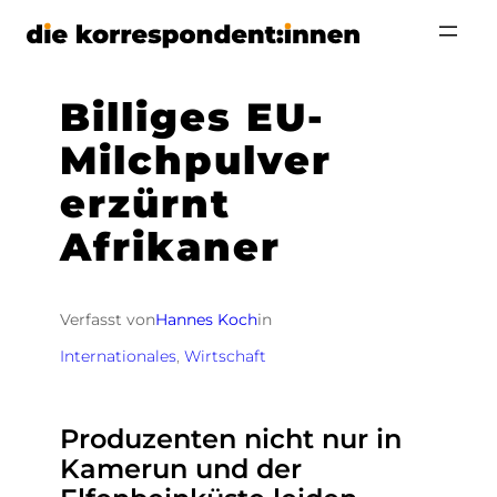
Zum
Inhalt
springen
Billiges EU-
Milchpulver
erzürnt
Afrikaner
Verfasst von
Hannes Koch
in
Internationales
, 
Wirtschaft
Produzenten nicht nur in
Kamerun und der