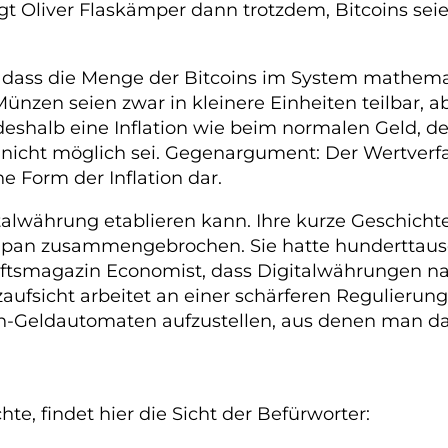
 Oliver Flaskämper dann trotzdem, Bitcoins seien
dass die Menge der Bitcoins im System mathemati
 Münzen seien zwar in kleinere Einheiten teilbar, 
deshalb eine Inflation wie beim normalen Geld, 
nicht möglich sei. Gegenargument: Der Wertverfal
ne Form der Inflation dar.
italwährung etablieren kann. Ihre kurze Geschichte
apan zusammengebrochen. Sie hatte hunderttause
aftsmagazin Economist, dass Digitalwährungen n
ufsicht arbeitet an einer schärferen Regulierung
oin-Geldautomaten aufzustellen, aus denen man d
te, findet hier die Sicht der Befürworter: