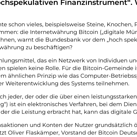
hspekulativen Finanzinstrument“. Wi
te schon vieles, beispielsweise Steine, Knochen, 
ukommen: die Internetwährung Bitcoin („digitale
ichnen, warnt die Bundesbank vor dem „hoch speku
rwährung zu beschäftigen?
ahlungsmittel, das ein Netzwerk von Individuen 
n spielen keine Rolle. Für die Bitcoin-Gemeinde 
em ähnlichen Prinzip wie das Computer-Betriebssy
er Weiterentwicklung des Systems teilnehmen.
ich jeder, der oder die über einen leistungssta
g“) ist ein elektronisches Verfahren, bei dem Die
der die Leistung erbracht hat, kann das digitale 
aktionen und Konten der Nutzer grundsätzlich öff
tzt Oliver Flaskämper, Vorstand der Bitcoin Deutsc