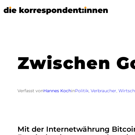
Zum
Inhalt
springen
Zwischen G
Verfasst von
Hannes Koch
in
Politik
, 
Verbraucher
, 
Wirtsch
Mit der Internetwährung Bitco