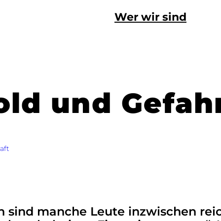
Wer wir sind
old und Gefah
aft
in sind manche Leute inzwischen re