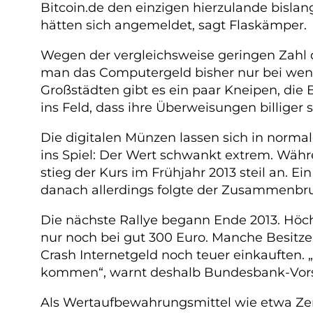
Bitcoin.de den einzigen hierzulande bisla
hätten sich angemeldet, sagt Flaskämper.
Wegen der vergleichsweise geringen Zahl 
man das Computergeld bisher nur bei weni
Großstädten gibt es ein paar Kneipen, die
ins Feld, dass ihre Überweisungen billiger
Die digitalen Münzen lassen sich in norma
ins Spiel: Der Wert schwankt extrem. Währe
stieg der Kurs im Frühjahr 2013 steil an. Ei
danach allerdings folgte der Zusammenbruc
Die nächste Rallye begann Ende 2013. Höchs
nur noch bei gut 300 Euro. Manche Besitzer
Crash Internetgeld noch teuer einkauften. „
kommen“, warnt deshalb Bundesbank-Vorstan
Als Wertaufbewahrungsmittel wie etwa Zen