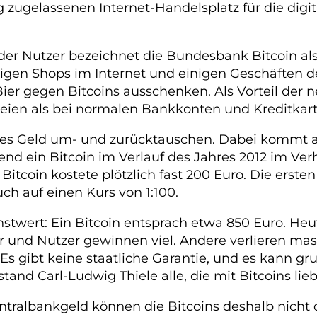
ng zugelassenen Internet-Handelsplatz für die di
der Nutzer bezeichnet die Bundesbank Bitcoin al
gen Shops im Internet und einigen Geschäften de
 Bier gegen Bitcoins ausschenken. Als Vorteil de
 seien als bei normalen Bankkonten und Kreditkar
les Geld um- und zurücktauschen. Dabei kommt al
nd ein Bitcoin im Verlauf des Jahres 2012 im Verh
n Bitcoin kostete plötzlich fast 200 Euro. Die erste
h auf einen Kurs von 1:100.
twert: Ein Bitcoin entsprach etwa 850 Euro. Heute
 und Nutzer gewinnen viel. Andere verlieren massi
Es gibt keine staatliche Garantie, und es kann gru
d Carl-Ludwig Thiele alle, die mit Bitcoins lie
tralbankgeld können die Bitcoins deshalb nicht 