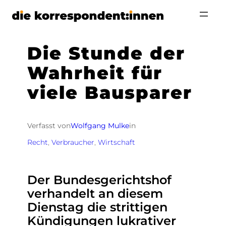
Zum
Inhalt
springen
Die Stunde der
Wahrheit für
viele Bausparer
Verfasst von
Wolfgang Mulke
in
Recht
, 
Verbraucher
, 
Wirtschaft
Der Bundesgerichtshof
verhandelt an diesem
Dienstag die strittigen
Kündigungen lukrativer