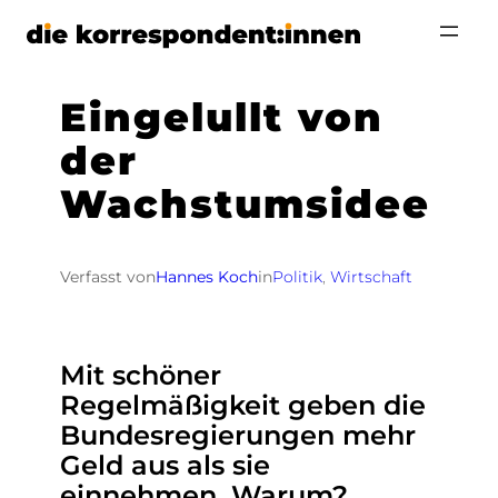
Zum
Inhalt
springen
Eingelullt von
der
Wachstumsidee
Verfasst von
Hannes Koch
in
Politik
, 
Wirtschaft
Mit schöner
Regelmäßigkeit geben die
Bundesregierungen mehr
Geld aus als sie
einnehmen. Warum?