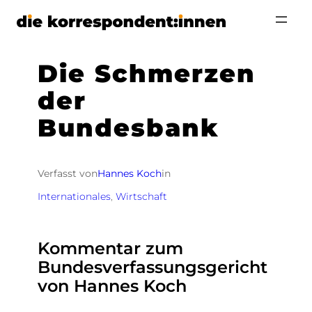
Zum
Inhalt
springen
Die Schmerzen
der
Bundesbank
Verfasst von
Hannes Koch
in
Internationales
, 
Wirtschaft
Kommentar zum
Bundesverfassungsgericht
von Hannes Koch