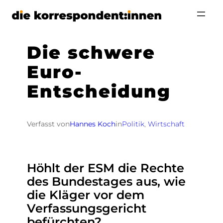
Zum
Inhalt
springen
Die schwere
Euro-
Entscheidung
Verfasst von
Hannes Koch
in
Politik
, 
Wirtschaft
Höhlt der ESM die Rechte
des Bundestages aus, wie
die Kläger vor dem
Verfassungsgericht
befürchten?