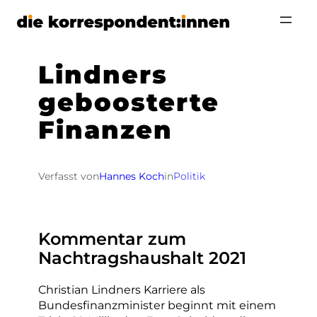
Zum
Inhalt
springen
Lindners
geboosterte
Finanzen
Verfasst von
Hannes Koch
in
Politik
Kommentar zum
Nachtragshaushalt 2021
Christian Lindners Karriere als
Bundesfinanzminister beginnt mit einem