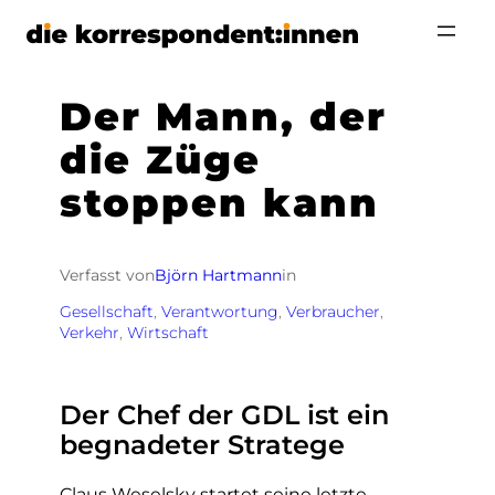
Zum
Inhalt
springen
Der Mann, der
die Züge
stoppen kann
Verfasst von
Björn Hartmann
in
Gesellschaft
, 
Verantwortung
, 
Verbraucher
, 
Verkehr
, 
Wirtschaft
Der Chef der GDL ist ein
begnadeter Stratege
Claus Weselsky startet seine letzte