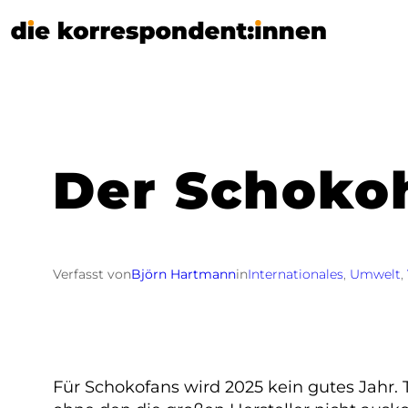
Zum
Inhalt
springen
Der Schokoh
Verfasst von
Björn Hartmann
in
Internationales
, 
Umwelt
, 
Für Schokofans wird 2025 kein gutes Jahr. 