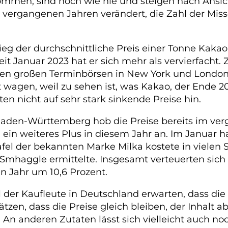
ommen, sind hoch wie nie und steigen nach Ansic
 vergangenen Jahren verändert, die Zahl der Mis
ieg der durchschnittliche Preis einer Tonne Kakao
it Januar 2023 hat er sich mehr als vervierfacht. 
 den großen Terminbörsen in New York und London
ft wagen, weil zu sehen ist, was Kakao, der Ende 
en nicht auf sehr stark sinkende Preise hin.
s Baden-Württemberg hob die Preise bereits im ve
ein weiteres Plus in diesem Jahr an. Im Januar h
l der bekannten Marke Milka kostete in vielen S
al Smhaggle ermittelte. Insgesamt verteuerten s
 Jahr um 10,6 Prozent.
 der Kaufleute in Deutschland erwarten, dass die
tzen, dass die Preise gleich bleiben, der Inhalt 
An anderen Zutaten lässt sich vielleicht auch noc