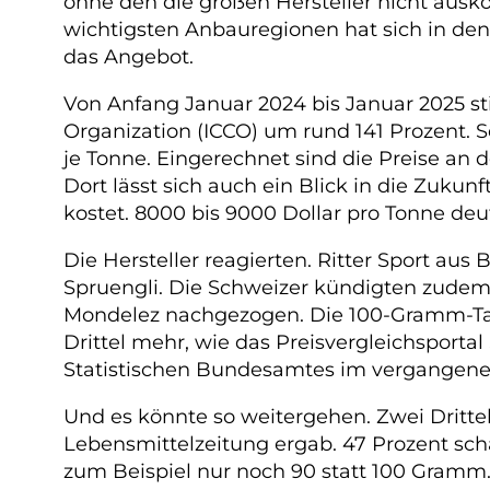
ohne den die großen Hersteller nicht ausk
wichtigsten Anbauregionen hat sich in den
das Angebot.
Von Anfang Januar 2024 bis Januar 2025 st
Organization (ICCO) um rund 141 Prozent. Se
je Tonne. Eingerechnet sind die Preise an
Dort lässt sich auch ein Blick in die Zukun
kostet. 8000 bis 9000 Dollar pro Tonne deut
Die Hersteller reagierten. Ritter Sport au
Spruengli. Die Schweizer kündigten zudem 
Mondelez nachgezogen. Die 100-Gramm-Tafe
Drittel mehr, wie das Preisvergleichsport
Statistischen Bundesamtes im vergangenen
Und es könnte so weitergehen. Zwei Drittel
Lebensmittelzeitung ergab. 47 Prozent schä
zum Beispiel nur noch 90 statt 100 Gramm. 