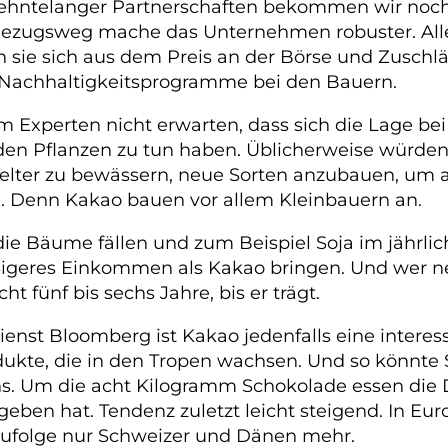
rzehntelanger Partnerschaften bekommen wir noc
 Bezugsweg mache das Unternehmen robuster. Alle
n sie sich aus dem Preis an der Börse und Zusch
nd Nachhaltigkeitsprogramme bei den Bauern.
m Experten nicht erwarten, dass sich die Lage b
 den Pflanzen zu tun haben. Üblicherweise würden
ter zu bewässern, neue Sorten anzubauen, um au
en. Denn Kakao bauen vor allem Kleinbauern an.
die Bäume fällen und zum Beispiel Soja im jährl
eres Einkommen als Kakao bringen. Und wer neu 
t fünf bis sechs Jahre, bis er trägt.
enst Bloomberg ist Kakao jedenfalls eine interes
kte, die in den Tropen wachsen. Und so könnte Sp
ns. Um die acht Kilogramm Schokolade essen die 
ergeben hat. Tendenz zuletzt leicht steigend. In 
ufolge nur Schweizer und Dänen mehr.