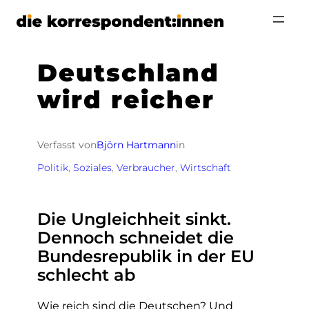
Zum
Inhalt
springen
Deutschland
wird reicher
Verfasst von
Björn Hartmann
in
Politik
, 
Soziales
, 
Verbraucher
, 
Wirtschaft
Die Ungleichheit sinkt.
Dennoch schneidet die
Bundesrepublik in der EU
schlecht ab
Wie reich sind die Deutschen? Und