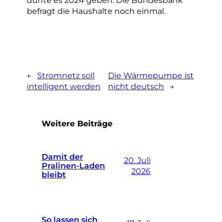
dürfte es 2024 geben. Die Bundesbank
befragt die Haushalte noch einmal.
←
Stromnetz soll
Die Wärmepumpe ist
intelligent werden
nicht deutsch
→
Weitere Beiträge
Damit der
20. Juli
Pralinen-Laden
2026
bleibt
So lassen sich