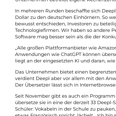
In mehreren Runden beschaffte sich Deepl 
Dollar zu den deutschen Einhörnern. So we
bewusst entschieden, Investoren zu beteili
Technologiefirmen. Wir haben so andere P
Software mag besser sein als die der Konkur
„Alle großen Plattformanbieter wie Amazo
Anwendungen wie ChatGPT können übersetze
liegt an der eingesetzten KI und daran, wie s
Das Unternehmen bietet einen begrenzten 
verdient Deepl aber vor allem mit den A
Der Übersetzer lässt sich in Internetbrows
Seit November gibt es auch ein Programm f
übersetze sie in eine der derzeit 33 Deepl-
Schüler: Vokabeln in der Schule zu pauken,
etwas Französisch spricht, lächelt. „Ich bin 