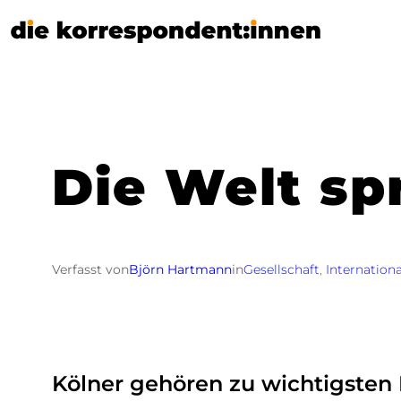
Zum
Inhalt
springen
Die Welt sp
Verfasst von
Björn Hartmann
in
Gesellschaft
, 
Internationa
Kölner gehören zu wichtigsten 