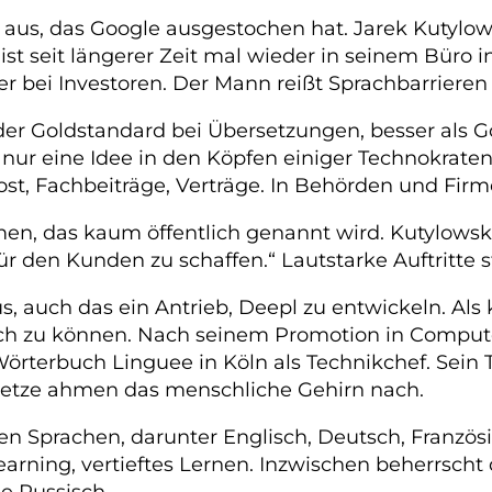
aus, das Google ausgestochen hat. Jarek Kutylows
ist seit längerer Zeit mal wieder in seinem Büro
r bei Investoren. Der Mann reißt Sprachbarrieren e
er Goldstandard bei Übersetzungen, besser als Go
T nur eine Idee in den Köpfen einiger Technokrat
ost, Fachbeiträge, Verträge. In Behörden und Firm
n, das kaum öffentlich genannt wird. Kutylowski 
ür den Kunden zu schaffen.“ Lautstarke Auftritte
s, auch das ein Antrieb, Deepl zu entwickeln. Als
h zu können. Nach seinem Promotion in Computer
Wörterbuch Linguee in Köln als Technikchef. Sein 
 Netze ahmen das menschliche Gehirn nach.
ben Sprachen, darunter Englisch, Deutsch, Französ
rning, vertieftes Lernen. Inzwischen beherrscht 
e Russisch.