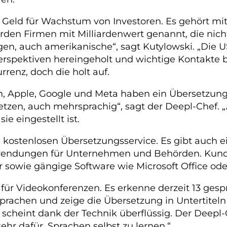
Geld für Wachstum von Investoren. Es gehört mit
rden Firmen mit Milliardenwert genannt, die nicht
gen, auch amerikanische“, sagt Kutylowski. „Die U
erspektiven hereingeholt und wichtige Kontakte 
renz, doch die holt auf.
n, Apple, Google und Meta haben ein Übersetzun
n, auch mehrsprachig“, sagt der Deepl-Chef. „Ab
ie eingestellt ist.
kostenlosen Übersetzungsservice. Es gibt auch e
nwendungen für Unternehmen und Behörden. Kund
er sowie gängige Software wie Microsoft Office o
ür Videokonferenzen. Es erkenne derzeit 13 gesp
Sprachen und zeige die Übersetzung in Untertiteln f
 scheint dank der Technik überflüssig. Der Deepl-
sehr dafür, Sprachen selbst zu lernen.“