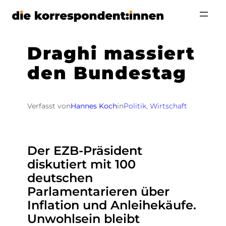
Zum
Inhalt
springen
Draghi massiert
den Bundestag
Verfasst von
Hannes Koch
in
Politik
, 
Wirtschaft
Der EZB-Präsident
diskutiert mit 100
deutschen
Parlamentarieren über
Inflation und Anleihekäufe.
Unwohlsein bleibt