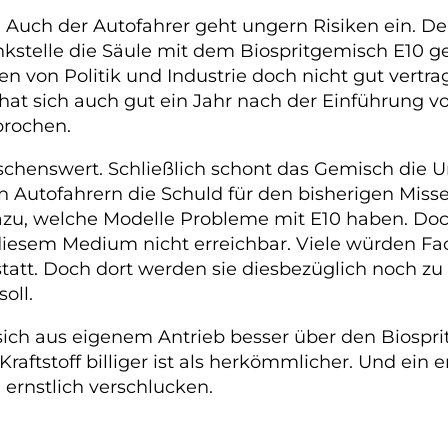
h. Auch der Autofahrer geht ungern Risiken ein. D
nkstelle die Säule mit dem Biospritgemisch E10 gem
 von Politik und Industrie doch nicht gut vertr
at sich auch gut ein Jahr nach der Einführung von
prochen.
schenswert. Schließlich schont das Gemisch die 
 Autofahrern die Schuld für den bisherigen Misser
dazu, welche Modelle Probleme mit E10 haben. Do
t diesem Medium nicht erreichbar. Viele würden F
statt. Doch dort werden sie diesbezüglich noch zu
oll.
 sich aus eigenem Antrieb besser über den Biosp
 Kraftstoff billiger ist als herkömmlicher. Und ein
 ernstlich verschlucken.