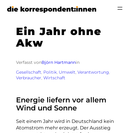
Zum
Inhalt
springen
Ein Jahr ohne
Akw
Verfasst von
Björn Hartmann
in
Gesellschaft
, 
Politik
, 
Umwelt
, 
Verantwortung
, 
Verbraucher
, 
Wirtschaft
Energie liefern vor allem
Wind und Sonne
Seit einem Jahr wird in Deutschland kein
Atomstrom mehr erzeugt. Der Ausstieg