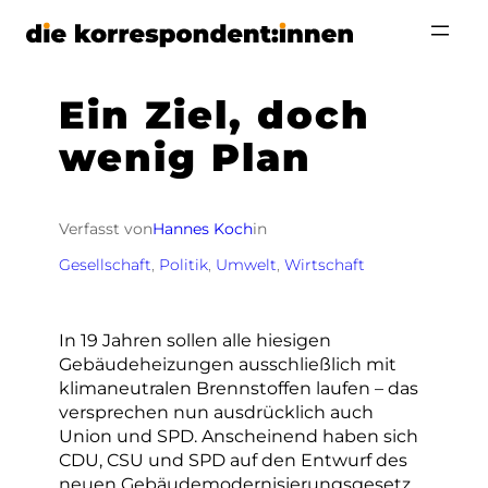
Zum
Inhalt
springen
Ein Ziel, doch
wenig Plan
Verfasst von
Hannes Koch
in
Gesellschaft
, 
Politik
, 
Umwelt
, 
Wirtschaft
In 19 Jahren sollen alle hiesigen
Gebäudeheizungen ausschließlich mit
klimaneutralen Brennstoffen laufen – das
versprechen nun ausdrücklich auch
Union und SPD. Anscheinend haben sich
CDU, CSU und SPD auf den Entwurf des
neuen Gebäudemodernisierungsgesetz