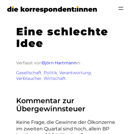
Zum
Inhalt
springen
Eine schlechte
Idee
Verfasst von
Björn Hartmann
in
Gesellschaft
, 
Politik
, 
Verantwortung
, 
Verbraucher
, 
Wirtschaft
Kommentar zur
Übergewinnsteuer
Keine Frage, die Gewinne der Ölkonzerne
im zweiten Quartal sind hoch, allein BP