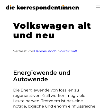
Zum
Inhalt
springen
Volkswagen alt
und neu
Verfasst von
Hannes Koch
in
Wirtschaft
Energiewende und
Autowende
Die Energiewende von fossilen zu
regenerativen Kraftwerken mag viele
Leute nerven. Trotzdem ist das eine
nötige, logische und enorm einflussreiche