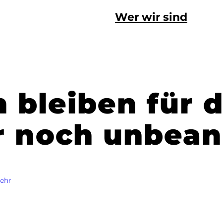
Wer wir sind
 bleiben für d
r noch unbean
ehr