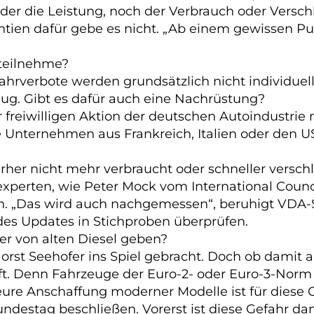
eder die Leistung, noch der Verbrauch oder Versch
ntien dafür gebe es nicht. „Ab einem gewissen Pu
 teilnehme?
Fahrverbote werden grundsätzlich nicht individue
eug. Gibt es dafür auch eine Nachrüstung?
r freiwilligen Aktion der deutschen Autoindustrie
e Unternehmen aus Frankreich, Italien oder den U
erher nicht mehr verbraucht oder schneller verschl
xperten, wie Peter Mock vom International Counci
h. „Das wird auch nachgemessen“, beruhigt VDA-Sp
es Updates in Stichproben überprüfen.
er von alten Diesel geben?
orst Seehofer ins Spiel gebracht. Doch ob damit 
aft. Denn Fahrzeuge der Euro-2- oder Euro-3-Norm
eure Anschaffung moderner Modelle ist für diese 
destag beschließen. Vorerst ist diese Gefahr da