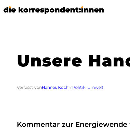
Zum
Inhalt
springen
Unsere Hand
Verfasst von
Hannes Koch
in
Politik
, 
Umwelt
Kommentar zur Energiewende 