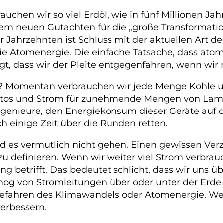
rauchen wir so viel Erdöl, wie in fünf Millionen Ja
em neuen Gutachten für die „große Transformatio
r Jahrzehnten ist Schluss mit der aktuellen Art 
ie Atomenergie. Die einfache Tatsache, dass atoma
eigt, dass wir der Pleite entgegenfahren, wenn wir 
ag? Momentan verbrauchen wir jede Menge Kohle u
utos und Strom für zunehmende Mengen von Lamp
Ingenieure, den Energiekonsum dieser Geräte auf d
 einige Zeit über die Runden retten.
 es vermutlich nicht gehen. Einen gewissen Verz
u definieren. Wenn wir weiter viel Strom verbra
 betrifft. Das bedeutet schlicht, dass wir uns 
mog von Stromleitungen über oder unter der Erde
efahren des Klimawandels oder Atomenergie. Wer 
verbessern.