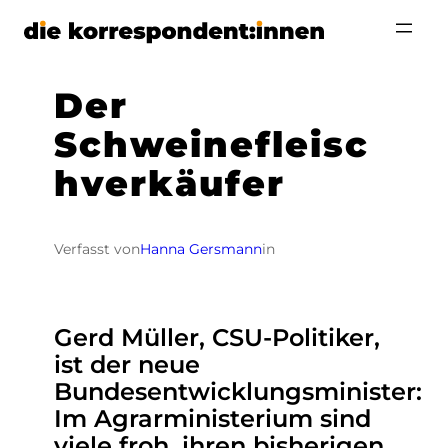
Zum
Inhalt
springen
Der
Schweinefleisc
hverkäufer
Verfasst von
Hanna Gersmann
in
Gerd Müller, CSU-Politiker,
ist der neue
Bundesentwicklungsminister:
Im Agrarministerium sind
viele froh, ihren bisherigen