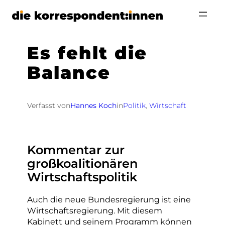
Zum
Inhalt
springen
Es fehlt die
Balance
Verfasst von
Hannes Koch
in
Politik
, 
Wirtschaft
Kommentar zur
großkoalitionären
Wirtschaftspolitik
Auch die neue Bundesregierung ist eine
Wirtschaftsregierung. Mit diesem
Kabinett und seinem Programm können