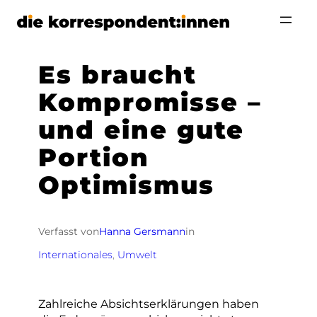
Zum
Inhalt
springen
Es braucht
Kompromisse –
und eine gute
Portion
Optimismus
Verfasst von
Hanna Gersmann
in
Internationales
, 
Umwelt
Zahlreiche Absichtserklärungen haben