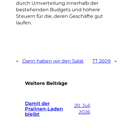
durch Umverteilung innerhalb der
bestehenden Budgets und höhere
Steuern für die, deren Geschäfte gut
laufen.
←
Dann haben wir den Salat
TT 2609
→
Weitere Beiträge
Damit der
20. Juli
Pralinen-Laden
2026
bleibt