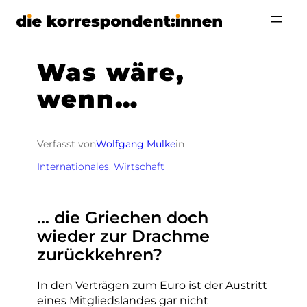
Zum
Inhalt
springen
Was wäre,
wenn…
Verfasst von
Wolfgang Mulke
in
Internationales
, 
Wirtschaft
… die Griechen doch
wieder zur Drachme
zurückkehren?
In den Verträgen zum Euro ist der Austritt
eines Mitgliedslandes gar nicht