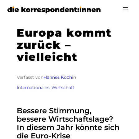
Zum
Inhalt
springen
Europa kommt
zurück –
vielleicht
Verfasst von
Hannes Koch
in
Internationales
, 
Wirtschaft
Bessere Stimmung,
bessere Wirtschaftslage?
In diesem Jahr könnte sich
die Euro-Krise