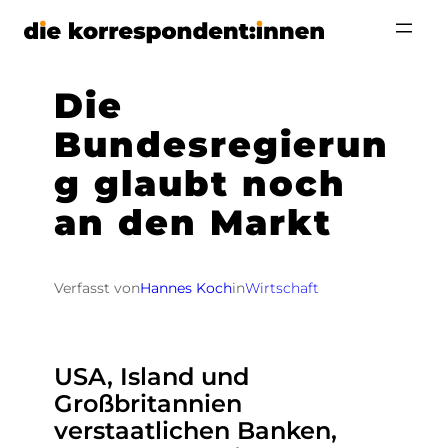
Zum
Inhalt
springen
Die
Bundesregierun
g glaubt noch
an den Markt
Verfasst von
Hannes Koch
in
Wirtschaft
USA, Island und
Großbritannien
verstaatlichen Banken,