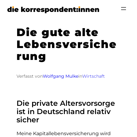
Zum
Inhalt
springen
Die gute alte
Lebensversiche
rung
Verfasst von
Wolfgang Mulke
in
Wirtschaft
Die private Altersvorsorge
ist in Deutschland relativ
sicher
Meine Kapitallebensversicherung wird