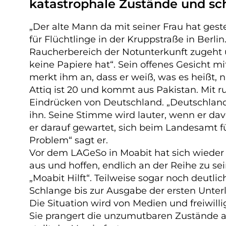
katastrophale Zustände und sch
„
Der alte Mann da mit seiner Frau hat geste
für Flüchtlinge in der Kruppstraße in Berl
Raucherbereich der Notunterkunft zugeht und
keine Papiere hat“. Sein offenes Gesicht m
merkt ihm an, dass er weiß, was es heißt, 
Attiq ist 20 und kommt aus Pakistan. Mit ru
Eindrücken von Deutschland. „Deutschland i
ihn. Seine Stimme wird lauter, wenn er dav
er darauf gewartet, sich beim Landesamt f
Problem“ sagt er.
Vor dem
LAGeSo
in Moabit hat sich wieder
aus und hoffen, endlich an der Reihe zu sein
„Moabit Hilft“. Teilweise sogar noch deutli
Schlange bis zur Ausgabe der ersten Unter
Die Situation wird von Medien und freiwillig
Sie prangert die unzumutbaren Zustände an 