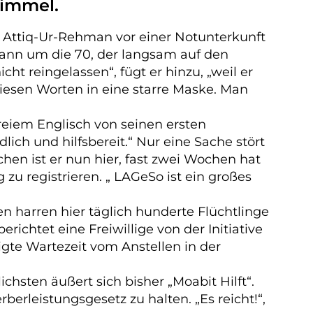
Himmel.
lt Attiq-Ur-Rehman vor einer Notunterkunft
 Mann um die 70, der langsam auf den
ht reingelassen“, fügt er hinzu, „weil er
diesen Worten in eine starre Maske. Man
freiem Englisch von seinen ersten
ich und hilfsbereit.“ Nur eine Sache stört
hen ist er nun hier, fast zwei Wochen hat
g zu registrieren. „
LAGeSo
ist ein großes
 harren hier täglich hunderte Flüchtlinge
richtet eine Freiwillige von der Initiative
tigte Wartezeit vom Anstellen in der
ichsten äußert sich bisher „Moabit Hilft“.
rberleistungsgesetz zu halten
. „Es reicht!“,