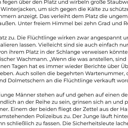
en fegen über den Platz und wirbeln große Staub
its Winterjacken, um sich gegen die Kälte zu sch
mmern anzeigt. Das verleiht dem Platz die ungem
ußen. Unter freiem Himmel bei zehn Grad und Re
tz zu. Die Flüchtlinge wirken zwar angespannt und
ieren lassen. Vielleicht sind sie auch einfach nu
e von ihrem Platz in der Schlange verweisen könnt
rischer Wachmann. „Wenn die was anstellen, sind di
nen Tagen hat es immer wieder Berichte über Üb
egeben. Auch sollen die begehrten Wartenummer, 
und Dolmetschern an die Flüchtlinge verkauft word
unge Männer stehen auf und gehen auf einen der 
, endlich an der Reihe zu sein, grinsen sich an un
er. Einem der beiden fliegt der Zettel aus der Ha
stehenden Polizeibus zu. Der Junge läuft hinter
schließlich zu fassen. Die Sicherheitsleute lach