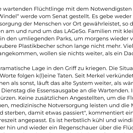
die wartenden Flüchtlinge mit dem Notwendigsten z
Windel“ werde vom Senat gestellt. Es gebe weder 
sorgung der Menschen vor Ort gewährleistet, so d
den am und rund um das
LAGeSo
. Familien mit kl
 in den umliegenden Parks, um morgens wieder vo
aubere Plastikbecher schon lange nicht mehr. Vie
 angekommen, wollen sie nichts weiter, als ein D
ramatische Lage in den Griff zu kriegen. Die Situa
Worte folgen k(l)eine Taten. Seit Merkel verkündet
als sonst, läuft das alte System weiter, als wäre 
t Dienstag die Essensausgabe an die Wartenden. 
zen. Keine zusätzlichen Angestellten, um die Flut
en, medizinische Notversorgung leisten und die
 sterben, damit etwas passiert", kommentiert eine
eszeit angepasst. Es ist herbstlich kühl und wind
r hin und wieder ein Regenschauer über die Flü