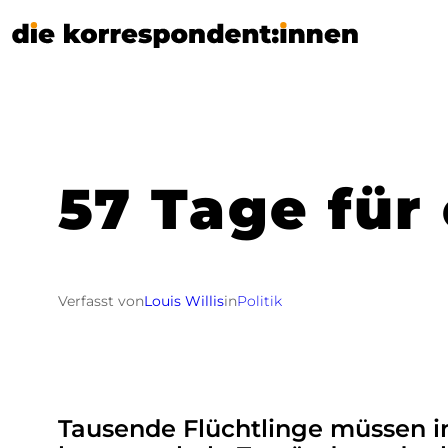
Zum
Inhalt
springen
57 Tage für
Verfasst von
Louis Willis
in
Politik
Tausende Flüchtlinge müssen in