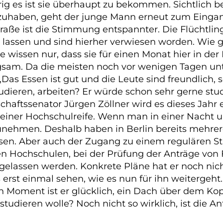
 es ist sie überhaupt zu bekommen. Sichtlich be
erzuhaben, geht der junge Mann erneut zum Einga
traße ist die Stimmung entspannter. Die Flüchtli
 lassen und sind hierher verwiesen worden. Wie geh
Sie wissen nur, dass sie für einen Monat hier in d
ügsam. Da die meisten noch vor wenigen Tagen un
s Essen ist gut und die Leute sind freundlich, seh
udieren, arbeiten? Er würde schon sehr gerne stud
chaftssenator Jürgen Zöllner
wird es dieses Jahr 
s einer Hochschulreife. Wenn man in einer Nacht u
zunehmen. Deshalb haben in Berlin bereits mehrer
sen. Aber auch der Zugang zu einem regulären S
n Hochschulen, bei der Prüfung der Anträge von 
gelassen werden. Konkrete Pläne hat er noch nic
rst einmal sehen, wie es nun für ihn weitergeht. K
n Moment ist er glücklich, ein Dach über dem Ko
tudieren wolle? Noch nicht so wirklich, ist die An