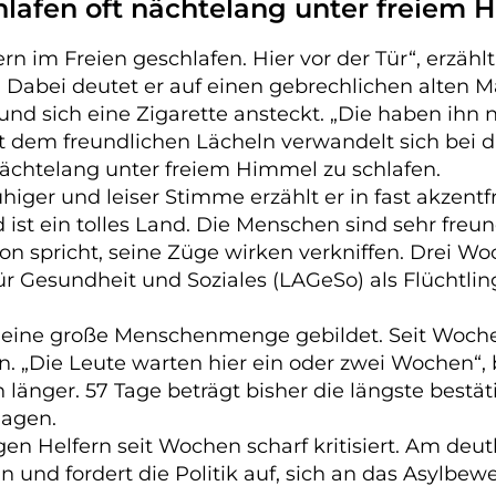
lafen oft nächtelang unter freiem 
rn im Freien geschlafen. Hier vor der Tür“, erzäh
in. Dabei deutet er auf einen gebrechlichen alten
 sich eine Zigarette ansteckt. „Die haben ihn nic
it dem freundlichen Lächeln verwandelt sich bei 
nächtelang unter freiem Himmel zu schlafen.
higer und leiser Stimme erzählt er in fast akzent
st ein tolles Land. Die Menschen sind sehr freundl
on spricht, seine Züge wirken verkniffen. Drei Woc
ür Gesundheit und Soziales (
LAGeSo
) als Flüchtlin
 eine große Menschenmenge gebildet. Seit Wochen
. „Die Leute warten hier ein oder zwei Wochen“, be
ch länger. 57 Tage beträgt bisher die längste bestä
lagen.
en Helfern seit Wochen scharf kritisiert. Am deutl
und fordert die Politik auf, sich an das
Asylbewe