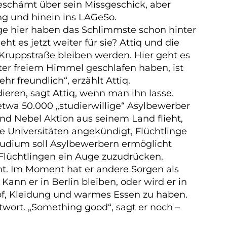
schämt über sein Missgeschick, aber
ng und hinein ins
LAGeSo.
nge hier haben das Schlimmste schon hinter
t es jetzt weiter für sie? Attiq und die
er Kruppstraße bleiben werden. Hier geht es
ter freiem Himmel geschlafen haben, ist
r freundlich“, erzählt Attiq.
ieren, sagt Attiq, wenn man ihn lasse.
etwa 50.000 „studierwillige“ Asylbewerber
nd Nebel Aktion aus seinem Land flieht,
e Universitäten angekündigt, Flüchtlinge
tudium soll Asylbewerbern ermöglicht
Flüchtlingen ein Auge zuzudrücken.
ht. Im Moment hat er andere Sorgen als
ann er in Berlin bleiben, oder wird er in
pf, Kleidung und warmes Essen zu haben.
twort. „Something good“, sagt er noch –