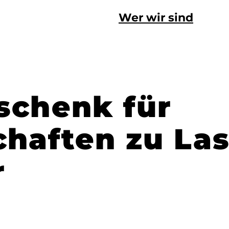
Wer wir sind
schenk für
chaften zu La
r