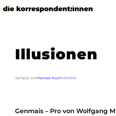
Zum
Inhalt
springen
Illusionen
Verfasst von
Hannes Koch
in
Politik
Genmais – Pro von Wolfgang M