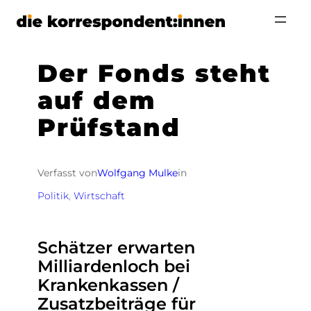
Zum
Inhalt
springen
Der Fonds steht
auf dem
Prüfstand
Verfasst von
Wolfgang Mulke
in
Politik
, 
Wirtschaft
Schätzer erwarten
Milliardenloch bei
Krankenkassen /
Zusatzbeiträge für