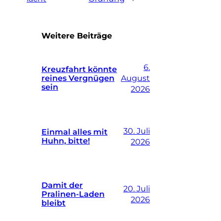
Weitere Beiträge
6.
Kreuzfahrt könnte
reines Vergnügen
August
sein
2026
30. Juli
Einmal alles mit
Huhn, bitte!
2026
Damit der
20. Juli
Pralinen-Laden
2026
bleibt