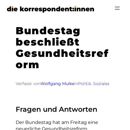
Zum
Inhalt
springen
Bundestag
beschließt
Gesundheitsref
orm
Verfasst von
Wolfgang Mulke
in
Politik
, 
Soziales
Fragen und Antworten
Der Bundestag hat am Freitag eine
neuerliche Gesundheitsreform