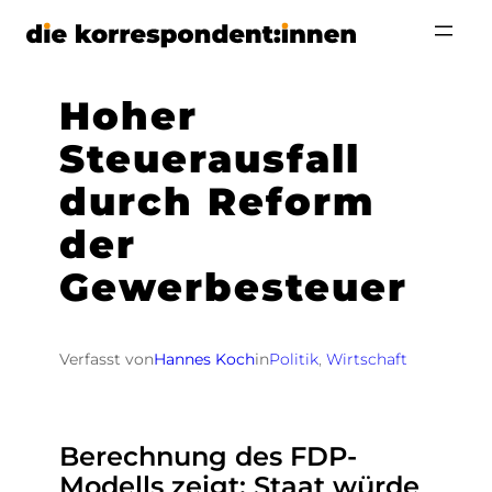
Zum
Inhalt
springen
Hoher
Steuerausfall
durch Reform
der
Gewerbesteuer
Verfasst von
Hannes Koch
in
Politik
, 
Wirtschaft
Berechnung des FDP-
Modells zeigt: Staat würde