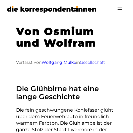
Zum
Inhalt
springen
Von Osmium
und Wolfram
Verfasst von
Wolfgang Mulke
in
Gesellschaft
Die Glühbirne hat eine
lange Geschichte
Die fein geschwungene Kohlefaser glüht
über dem Feuerwehrauto in freundlich-
warmem Farbton. Die Glühlampe ist der
ganze Stolz der Stadt Livermore in der