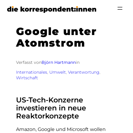
Zum
Inhalt
springen
Google unter
Atomstrom
Verfasst von
Björn Hartmann
in
Internationales
, 
Umwelt
, 
Verantwortung
, 
Wirtschaft
US-Tech-Konzerne
investieren in neue
Reaktorkonzepte
Amazon, Google und Microsoft wollen