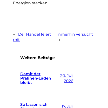
Energien stecken.
←
Der Handel feiert
Immerhin versucht
mit
→
Weitere Beiträge
Damit der
20. Juli
Pralinen-Laden
2026
bleibt
So lassen sich
17. Juli