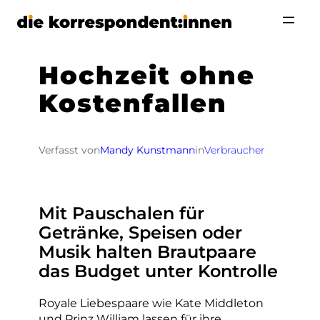
Zum
Inhalt
springen
Hochzeit ohne
Kostenfallen
Verfasst von
Mandy Kunstmann
in
Verbraucher
Mit Pauschalen für
Getränke, Speisen oder
Musik halten Brautpaare
das Budget unter Kontrolle
Royale Liebespaare wie Kate Middleton
und Prinz William lassen für ihre