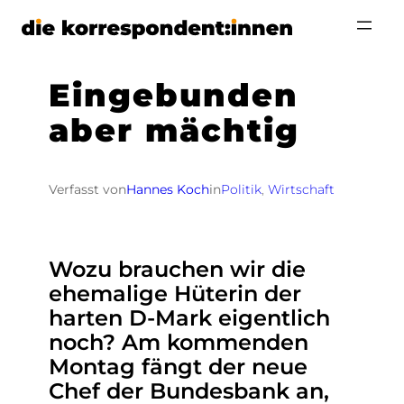
Zum
Inhalt
springen
Eingebunden
aber mächtig
Verfasst von
Hannes Koch
in
Politik
, 
Wirtschaft
Wozu brauchen wir die
ehemalige Hüterin der
harten D-Mark eigentlich
noch? Am kommenden
Montag fängt der neue
Chef der Bundesbank an,