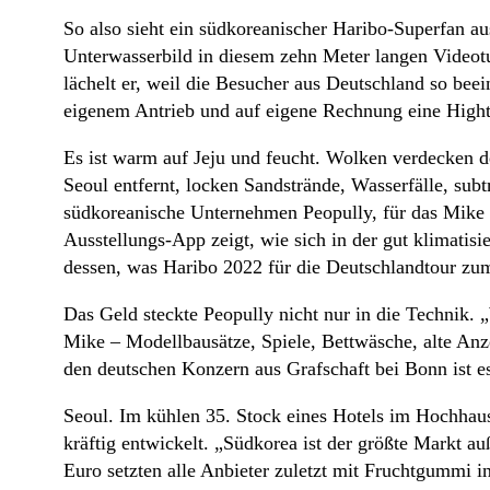
So also sieht ein südkoreanischer Haribo-Superfan au
Unterwasserbild in diesem zehn Meter langen Videot
lächelt er, weil die Besucher aus Deutschland so bee
eigenem Antrieb und auf eigene Rechnung eine Highte
Es ist warm auf Jeju und feucht. Wolken verdecken de
Seoul entfernt, locken Sandstrände, Wasserfälle, su
südkoreanische Unternehmen Peopully, für das Mike ar
Ausstellungs-App zeigt, wie sich in der gut klimatis
dessen, was Haribo 2022 für die Deutschlandtour zu
Das Geld steckte Peopully nicht nur in die Technik. 
Mike – Modellbausätze, Spiele, Bettwäsche, alte Anzei
den deutschen Konzern aus Grafschaft bei Bonn ist es
Seoul. Im kühlen 35. Stock eines Hotels im Hochhauss
kräftig entwickelt. „Südkorea ist der größte Markt 
Euro setzten alle Anbieter zuletzt mit Fruchtgummi i