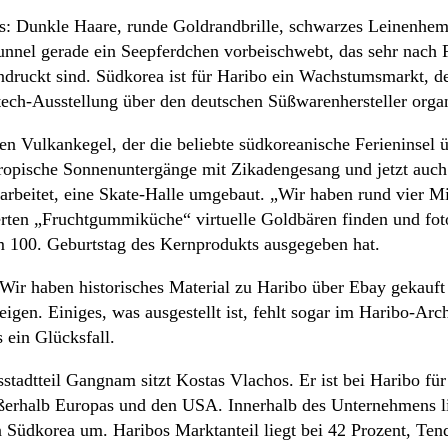
s: Dunkle Haare, runde Goldrandbrille, schwarzes Leinenhemd,
unnel gerade ein Seepferdchen vorbeischwebt, das sehr nach 
indruckt sind. Südkorea ist für Haribo ein Wachstumsmarkt, d
ch-Ausstellung über den deutschen Süßwarenhersteller organis
n Vulkankegel, der die beliebte südkoreanische Ferieninsel ü
btropische Sonnenuntergänge mit Zikadengesang und jetzt auc
beitet, eine Skate-Halle umgebaut. „Wir haben rund vier Mill
ierten „Fruchtgummiküche“ virtuelle Goldbären finden und fot
m 100. Geburtstag des Kernprodukts ausgegeben hat.
„Wir haben historisches Material zu Haribo über Ebay gekauf
gen. Einiges, was ausgestellt ist, fehlt sogar im Haribo-Archi
 ein Glücksfall.
tadtteil Gangnam sitzt Kostas Vlachos. Er ist bei Haribo für
außerhalb Europas und den USA. Innerhalb des Unternehmens li
n Südkorea um. Haribos Marktanteil liegt bei 42 Prozent, Ten