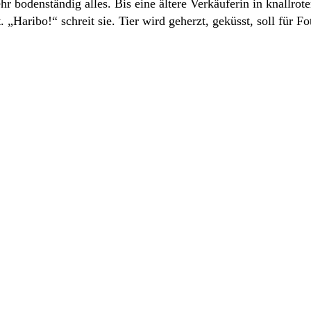
odenständig alles. Bis eine ältere Verkäuferin in knallrote
Haribo!“ schreit sie. Tier wird geherzt, geküsst, soll für Fot