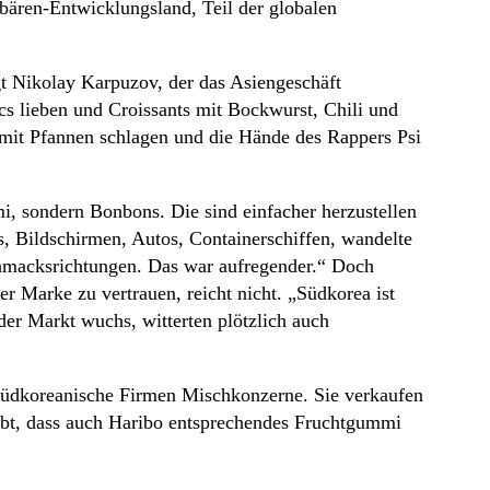
dbären-Entwicklungsland, Teil der globalen
gt Nikolay Karpuzov, der das Asiengeschäft
ics lieben und Croissants mit Bockwurst, Chili und
mit Pfannen schlagen und die Hände des Rappers Psi
mi, sondern Bonbons. Die sind einfacher herzustellen
s, Bildschirmen, Autos, Containerschiffen, wandelte
schmacksrichtungen. Das war aufregender.“ Doch
r Marke zu vertrauen, reicht nicht. „Südkorea ist
er Markt wuchs, witterten plötzlich auch
e südkoreanische Firmen Mischkonzerne. Sie verkaufen
ebt, dass auch Haribo entsprechendes Fruchtgummi