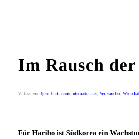
Zum
Inhalt
springen
Im Rausch der
Verfasst von
Björn Hartmann
in
Internationales
, 
Verbraucher
, 
Wirtscha
Für Haribo ist Südkorea ein Wachst