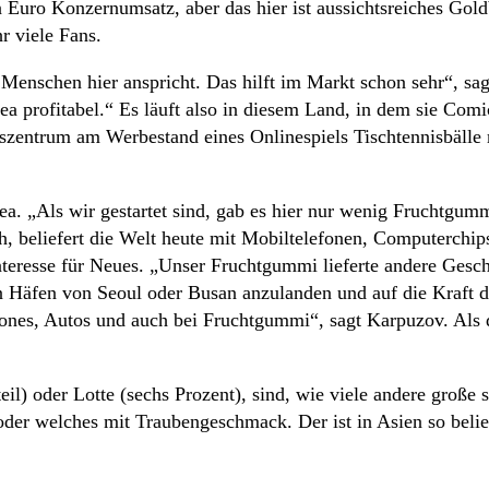
en Euro Konzernumsatz, aber das hier ist aussichtsreiches Gol
r viele Fans.
 Menschen hier anspricht. Das hilft im Markt schon sehr“, sa
ea profitabel.“ Es läuft also in diesem Land, in dem sie Com
entrum am Werbestand eines Onlinespiels Tischtennisbälle 
ea. „Als wir gestartet sind, gab es hier nur wenig Fruchtgum
ch, beliefert die Welt heute mit Mobiltelefonen, Computerchip
 Interesse für Neues. „Unser Fruchtgummi lieferte andere Ge
 Häfen von Seoul oder Busan anzulanden und auf die Kraft de
ones, Autos und auch bei Fruchtgummi“, sagt Karpuzov. Als d
il) oder Lotte (sechs Prozent), sind, wie viele andere groß
er welches mit Traubengeschmack. Der ist in Asien so beli