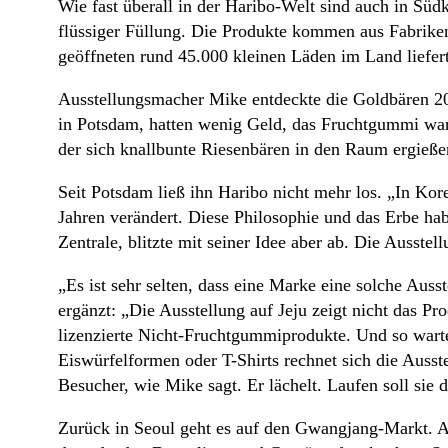
Wie fast überall in der Haribo-Welt sind auch in Sü
flüssiger Füllung. Die Produkte kommen aus Fabriken
geöffneten rund 45.000 kleinen Läden im Land liefert
Ausstellungsmacher Mike entdeckte die Goldbären 20
in Potsdam, hatten wenig Geld, das Fruchtgummi war g
der sich knallbunte Riesenbären in den Raum ergießen
Seit Potsdam ließ ihn Haribo nicht mehr los. „In Kor
Jahren verändert. Diese Philosophie und das Erbe habe
Zentrale, blitzte mit seiner Idee aber ab. Die Ausste
„Es ist sehr selten, dass eine Marke eine solche Aus
ergänzt: „Die Ausstellung auf Jeju zeigt nicht das 
lizenzierte Nicht-Fruchtgummiprodukte. Und so wart
Eiswürfelformen oder T-Shirts rechnet sich die Ausste
Besucher, wie Mike sagt. Er lächelt. Laufen soll sie d
Zurück in Seoul geht es auf den Gwangjang-Markt. 