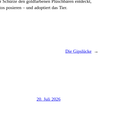
r Schürze den goldfarbenen Plüschbären entdeckt,
os posieren – und adoptiert das Tier.
Die Gipslücke
→
20. Juli 2026