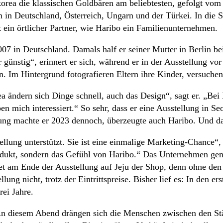
dkorea die klassischen Goldbären am beliebtesten, gefolgt v
 in Deutschland, Österreich, Ungarn und der Türkei. In die 
 ein örtlicher Partner, wie Haribo ein Familienunternehmen.
07 in Deutschland. Damals half er seiner Mutter in Berlin b
ünstig“, erinnert er sich, während er in der Ausstellung vor
. Im Hintergrund fotografieren Eltern ihre Kinder, versuchen
ea ändern sich Dinge schnell, auch das Design“, sagt er. „Bei
n mich interessiert.“ So sehr, dass er eine Ausstellung in Seo
llung machte er 2023 dennoch, überzeugte auch Haribo. Und dan
stellung unterstützt. Sie ist eine einmalige Marketing-Chance
Produkt, sondern das Gefühl von Haribo.“ Das Unternehmen ge
et am Ende der Ausstellung auf Jeju der Shop, denn ohne de
llung nicht, trotz der Eintrittspreise. Bisher lief es: In de
rei Jahre.
An diesem Abend drängen sich die Menschen zwischen den Stä