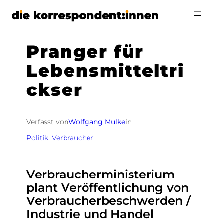
Zum
Inhalt
springen
Pranger für
Lebensmitteltri
ckser
Verfasst von
Wolfgang Mulke
in
Politik
, 
Verbraucher
Verbraucherministerium
plant Veröffentlichung von
Verbraucherbeschwerden /
Industrie und Handel