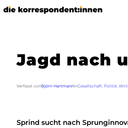
Zum
Inhalt
springen
Jagd nach 
Verfasst von
Björn Hartmann
in
Gesellschaft
, 
Politik
, 
Wirt
Sprind sucht nach Sprunginnova