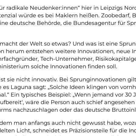
 für radikale Neudenker:innen“ hier in Leipzigs No
tenzial würde es bei Maklern heißen. Zoobedarf, 
eine deutsche Behörde, die Bundesagentur für Spru
smacht der Welt so etwas? Und was ist eine Spru
n herum entstehen weitere Innovationen, neue Ind
ehrfachgründer, Tech-Unternehmer, Risikokapitalge
nisterium solche Innovationen finden soll.
 ist sie nicht innovativ. Bei Sprunginnovationen gi
 wie es Laguna sagt: „Solche Ideen klingen von vor
al.“ Ein typisches Beispiel: „Wenn jemand vor 30 
fbereit‘, wäre die Person auch schief angesehen 
urms nachzuschlagen oder das deutsche Bruttoin
i dem man anfangs auch nicht gewusst habe, woz
en Licht, schneidet es Präzisionsteile für die In