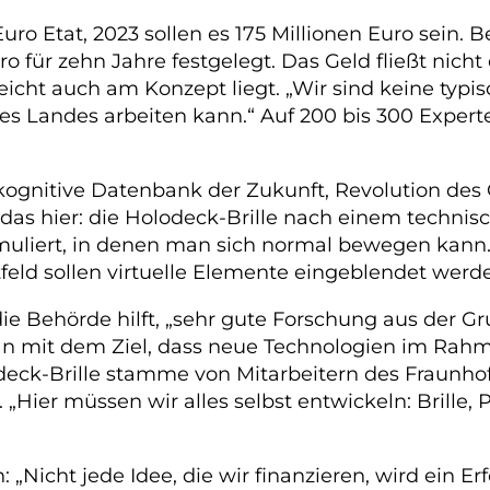
ro Etat, 2023 sollen es 175 Millionen Euro sein. 
ro für zehn Jahre festgelegt. Das Geld fließt nich
icht auch am Konzept liegt. „Wir sind keine typis
s Landes arbeiten kann.“ Auf 200 bis 300 Expert
 kognitive Datenbank der Zukunft, Revolution de
t das hier: die Holodeck-Brille nach einem technis
liert, in denen man sich normal bewegen kann. Sp
htfeld sollen virtuelle Elemente eingeblendet wer
ie die Behörde hilft, „sehr gute Forschung aus der
an mit dem Ziel, dass neue Technologien im Rahm
deck-Brille stamme von Mitarbeitern des Fraunhofe
„Hier müssen wir alles selbst entwickeln: Brille, Pr
 „Nicht jede Idee, die wir finanzieren, wird ein 