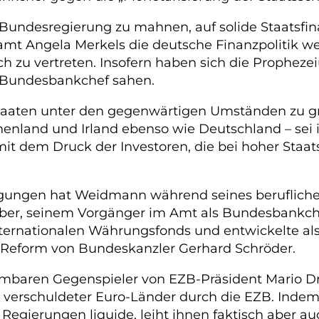
 Bundesregierung zu mahnen, auf solide Staatsfin
amt Angela Merkels die deutsche Finanzpolitik we
ich zu vertreten. Insofern haben sich die Prophez
 Bundesbankchef sahen.
-Staaten unter den gegenwärtigen Umständen zu gr
nland und Irland ebenso wie Deutschland – sei i
it dem Druck der Investoren, die bei hoher Staa
ugungen hat Weidmann während seines berufliche
ber, seinem Vorgänger im Amt als Bundesbankche
ternationalen Währungsfonds und entwickelte als
z-Reform von Bundeskanzler Gerhard Schröder.
hmbaren Gegenspieler von EZB-Präsident Mario D
 verschuldeter Euro-Länder durch die EZB. Indem
n Regierungen liquide, leiht ihnen faktisch aber 