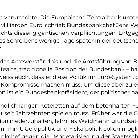
zen verursachte. Die Europäische Zentralbank unt
 Milliarden Euro, schrieb Bundesbankchef Jens 
ichts dieser gigantischen Verpflichtungen. Entge
es Schreibens wenige Tage später in der deutsche
.
r das Amtsverständnis und die Amtsführung von 
tealte, traditionelle Position der Bundesbank – ha
ss auch, dass er diese Politik im Euro-System, d
Kompromisse machen muss. Um diese aber zu erre
n ist ein Bundesbankpräsident, der politischer ha
endlich langen Koteletten auf dem betonharten F
t seit Jahrzehnten spielen muss. Früher war die G
lation niederzuhalten, lehnt es Weidmann grundsät
nimmt. Geldpolitik und Fiskalpolitik sollen mögli
nkchef gegen die „Monetarisierung der Staatssch