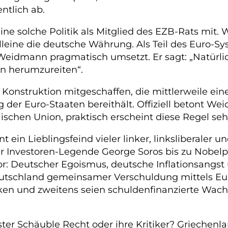
ntlich ab.
e solche Politik als Mitglied des EZB-Rats mit. 
eine die deutsche Währung. Als Teil des Euro-Sys
eidmann pragmatisch umsetzt. Er sagt: „Natürlich
ien herumzureiten“.
Konstruktion mitgeschaffen, die mittlerweile ein
ng der Euro-Staaten bereithält. Offiziell betont W
schen Union, praktisch erscheint diese Regel sehr 
 ein Lieblingsfeind vieler linker, linksliberaler 
r Investoren-Legende George Soros bis zu Nobel
 Tenor: Deutscher Egoismus, deutsche Inflationsan
 Deutschland gemeinsamer Verschuldung mittels 
nken und zweitens seien schuldenfinanzierte Wa
r Schäuble Recht oder ihre Kritiker? Griechenla