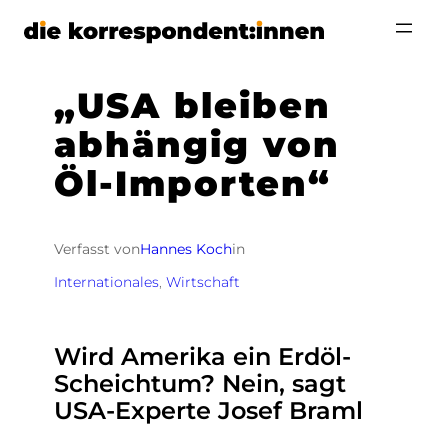
Zum
Inhalt
springen
„USA bleiben
abhängig von
Öl-Importen“
Verfasst von
Hannes Koch
in
Internationales
, 
Wirtschaft
Wird Amerika ein Erdöl-
Scheichtum? Nein, sagt
USA-Experte Josef Braml