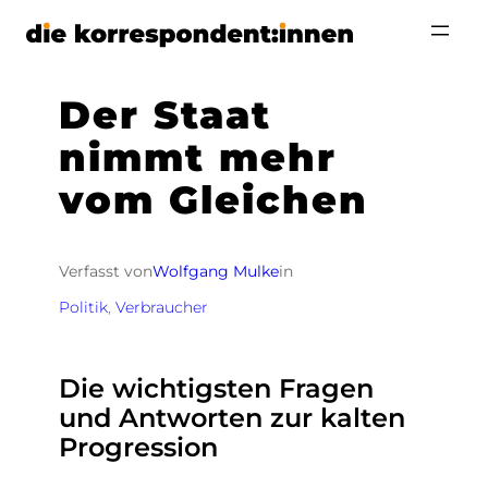
Zum
Inhalt
springen
Der Staat
nimmt mehr
vom Gleichen
Verfasst von
Wolfgang Mulke
in
Politik
, 
Verbraucher
Die wichtigsten Fragen
und Antworten zur kalten
Progression