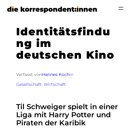
Zum
Inhalt
springen
Identitätsfindu
ng im
deutschen Kino
Verfasst von
Hannes Koch
in
Gesellschaft
, 
Wirtschaft
Til Schweiger spielt in einer
Liga mit Harry Potter und
Piraten der Karibik