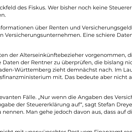
ickfeld des Fiskus. Wer bisher noch keine Steuer
n.
Informationen über Renten und Versicherungsgeld
on Versicherungsunternehmen. Eine schiere Daten
en der Alterseinkünftebezieher vorgenommen, die 
e Daten der Rentner zu überprüfen, die bislang ni
aden-Württemberg zieht demnächst nach. Im Lauf
sfinanzministerium mit. Das bedeute aber nicht a
levanten Fälle. „Nur wenn die Angaben des Versic
bgabe der Steuererklärung auf“, sagt Stefan Dreye
 zu nennen. Man gehe jedoch davon aus, dass auf 
 nicht mit unerwünschter Post vom Finanzamt rec