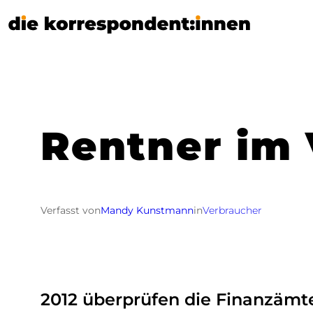
Zum
Inhalt
springen
Rentner im 
Verfasst von
Mandy Kunstmann
in
Verbraucher
2012 überprüfen die Finanzämte