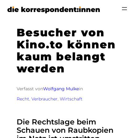
Zum
Inhalt
springen
Besucher von
Kino.to können
kaum belangt
werden
Verfasst von
Wolfgang Mulke
in
Recht
, 
Verbraucher
, 
Wirtschaft
Die Rechtslage beim
Schauen von Raubkopien