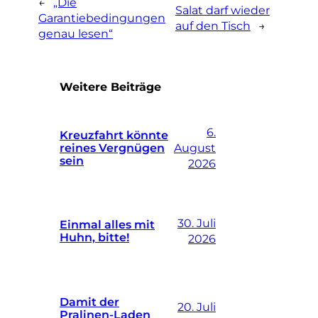
←
„Die
Salat darf wieder
Garantiebedingungen
auf den Tisch
→
genau lesen“
Weitere Beiträge
6.
Kreuzfahrt könnte
reines Vergnügen
August
sein
2026
30. Juli
Einmal alles mit
Huhn, bitte!
2026
Damit der
20. Juli
Pralinen-Laden